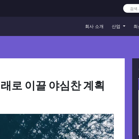
회사 소개
산업
최
미래로 이끌 야심찬 계획