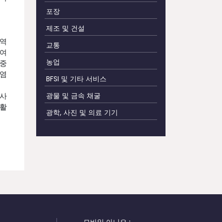
포장
제조 및 건설
지역
교통
하여
농업
 중
전염
BFSI 및 기타 서비스
 사
광물 및 금속 채굴
 활
광학, 사진 및 의료 기기