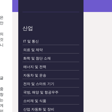
것은
동안
산업
화의
 것
IT 및 통신
됩니
의료 및 제약
화학 및 첨단 소재
에너지 및 전력
자동차 및 운송
 글
전자 및 스마트 기기
 중
국방, 해양 및 항공우주
 창
하는
소비재 및 식품
맞게
산업 자동화 및 장비
웨어