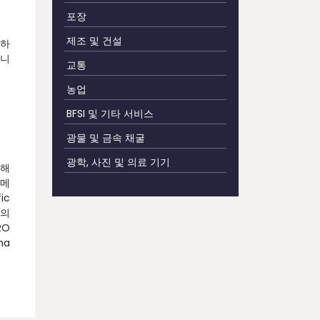
포장
제조 및 건설
용하
습니
교통
농업
BFSI 및 기타 서비스
광물 및 금속 채굴
광학, 사진 및 의료 기기
인해
 메
ic
장의
RO
ma