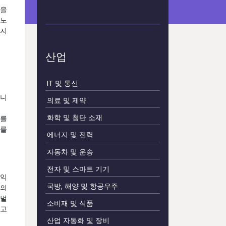
망을
생노
차지
산업
IT 및 통신
입니
의료 및 제약
화학 및 첨단 소재
스를
포를
에너지 및 전력
자동차 및 운송
전자 및 스마트 기기
이익
국방, 해양 및 항공우주
 의
로벌
소비재 및 식품
키고
산업 자동화 및 장비