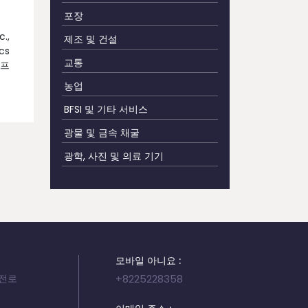
포장
.,
제조 및 건설
cs
교통
 프
농업
BFSI 및 기타 서비스
광물 및 금속 채굴
광학, 사진 및 의료 기기
모바일 아니요 :
서전로
+8225228358