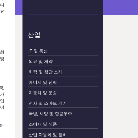
습니
 요
산업
IT 및 통신
 최
 및
의료 및 제약
화학 및 첨단 소재
에너지 및 전력
국,
자동차 및 운송
싱가
역입
전자 및 스마트 기기
문이
국방, 해양 및 항공우주
소비재 및 식품
s-
산업 자동화 및 장비