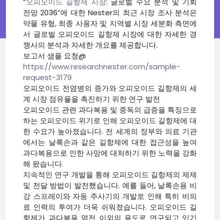
“
오피오이드 길항제 시장
: 글로벌 수요 분석 및 기회
전망 2036”에 대한 Nester의 최근 시장 조사 분석은
약물 유형, 최종 사용자 및 지역별 시장 세분화 측면에
서 글로벌 오피오이드 길항제 시장에 대한 자세한 경
쟁사의 분석과 자세한 개요를 제공합니다.
보고서 샘플 요청@
https://www.researchnester.com/sample-
request-3179
오피오이드 전염병의 증가와 오피오이드 길항제의 세
계 시장 점유율을 촉진하기 위한 연구 발전
오피오이드 관련 과다복용 및 중독의 급증을 특징으로
하는 오피오이드 위기로 인해 오피오이드 길항제에 대
한 수요가 높아졌습니다. 전 세계의 정부와 의료 기관
에서는 날록손과 같은 길항제에 대한 접근성을 높여
과다복용으로 인한 사망에 대처하기 위한 노력을 강화
해 왔습니다.
지속적인 연구 개발을 통해 오피오이드 길항제의 제제
및 전달 방법이 발전했습니다. 예를 들어, 날록손용 비
강 스프레이와 자동 주사기의 개발로 인해 특히 비의
료 인력의 투여가 더욱 쉬워졌습니다. 오피오이드 길
항제가 과다복용 역전 이외의 용도로 연구되고 있기