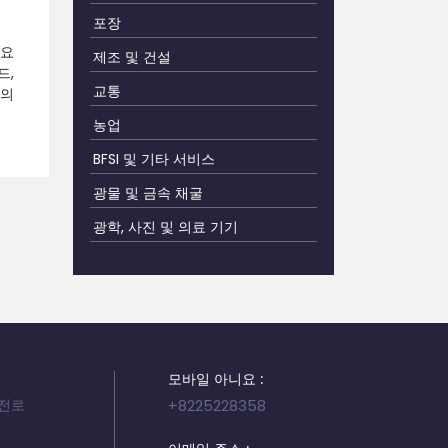
포장
즈요
제조 및 건설
드,
교통
들의
농업
BFSI 및 기타 서비스
광물 및 금속 채굴
광학, 사진 및 의료 기기
모바일 아니요 :
서전로
+8225228358