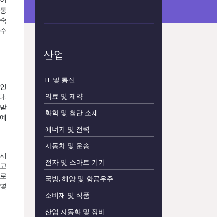
 이
 통
익숙
 수
산업
IT 및 통신
라인
의료 및 제약
다.
 발
화학 및 첨단 소재
 예
에너지 및 전력
자동차 및 운송
 시
전자 및 스마트 기기
찾고
으로
국방, 해양 및 항공우주
 몇
소비재 및 식품
산업 자동화 및 장비