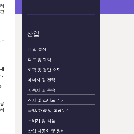
필러
 필
산업
리-
IT 및 통신
의료 및 제약
 세
화학 및 첨단 소재
.
에너지 및 전력
s-
자동차 및 운송
전자 및 스마트 기기
료용
필러
국방, 해양 및 항공우주
소비재 및 식품
산업 자동화 및 장비