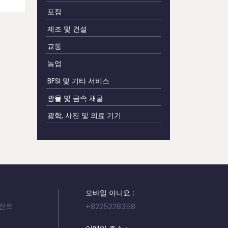
포장
제조 및 건설
교통
농업
BFSI 및 기타 서비스
광물 및 금속 채굴
광학, 사진 및 의료 기기
모바일 아니요 :
서전로
+8225228358