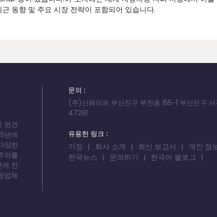
최근 동향 및 주요 시장 전략이 포함되어 있습니다.
문의 :
(주)선페이퍼 부산진구 부전동 155-1 부산진구 
47291
고 편견
유용한 링크 :
05년에
 다양한
가정
회사 소개
최신 보고서
개인 정
 주의를
한국뉴스
문의하기
한국어 블로그
분에 전
제공업체