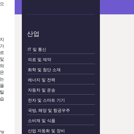
것으
산업
 지
 가
IT 및 통신
따르
 및
의료 및 제약
애와
화학 및 첨단 소재
량은
수는
에너지 및 전력
실을
자동차 및 운송
스틸
있습
전자 및 스마트 기기
국방, 해양 및 항공우주
소비재 및 식품
산업 자동화 및 장비
ny