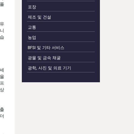
트폴
포장
제조 및 건설
소유
교통
습니
있습
농업
BFSI 및 기타 서비스
광물 및 금속 채굴
광학, 사진 및 의료 기기
추세
간을
 프
향상
배출
 더